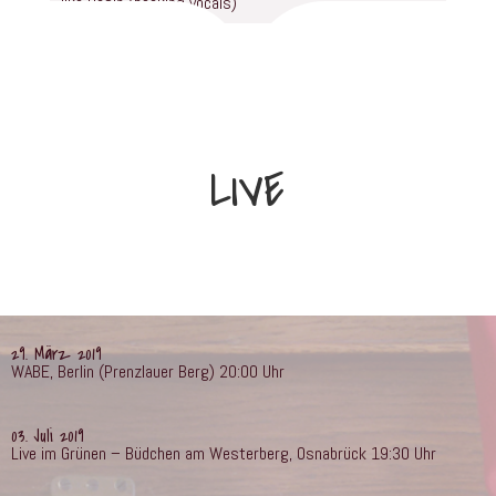
Ilka Posin (backing vocals)
LIVE
29. März 2019
WABE, Berlin (Prenzlauer Berg) 20:00 Uhr
03. Juli 2019
Live im Grünen – Büdchen am Westerberg, Osnabrück 19:30 Uhr