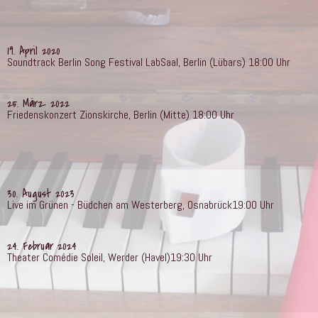
19. April 2020
Soundtrack Berlin Song Festival LabSaal, Berlin (Lübars) 18:00 Uhr
25. März 2022
Friedenskonzert Zionskirche, Berlin (Mitte) 18:00 Uhr
30. August 2023
Live im Grünen - Büdchen am Westerberg, Osnabrück19:00 Uhr
24. Februar 2024
Theater Comédie Soleil, Werder (Havel)19:30 Uhr